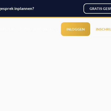
gesprek inplannen?
GRATIS GES
LOG
PLAN EEN GESPREK
CONTACT
INLOGGEN
INSCHRI