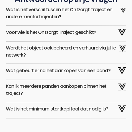
Wat is het verschil tussen het Ontzorgt Traject en
andere mentortrajecten?
Bij het Ontzorgt Traject zoeken wij een object voor
Voor wie is het Ontzorgt Traject geschikt?
jou op basis van jouw wensen, je hoeft zelf geen
actief zoekproces te doen.
Voor mensen met vermogen die willen investeren
Wordt het object ook beheerd en verhuurd via jullie
zonder actief betrokken te zijn bij de zoektocht.
netwerk?
Ja, via onze netwerkpartners is beheer en verhuur
Wat gebeurt er na het aankopen van een pand?
mogelijk.
Je wordt begeleid bij taxatie, financiering,
Kan ik meerdere panden aankopen binnen het
verbouwing en verhuur.
traject?
Ja, indien je liquiditeit het toelaat is dit zeker
Wat is het minimum startkapitaal dat nodig is?
mogelijk.
Dat hangt af van de markt, maar gemiddeld is
€100.000 aan eigen vermogen nodig.