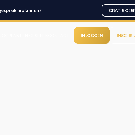
gesprek inplannen?
GRATIS GES
LOG
PLAN EEN GESPREK
CONTACT
INLOGGEN
INSCHRI