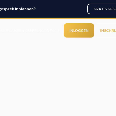
gesprek inplannen?
GRATIS GES
LOG
PLAN EEN GESPREK
CONTACT
INLOGGEN
INSCHRI