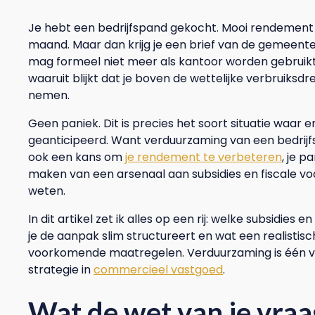
Je hebt een bedrijfspand gekocht. Mooi rendement o
maand. Maar dan krijg je een brief van de gemeente
mag formeel niet meer als kantoor worden gebruikt
waaruit blijkt dat je boven de wettelijke verbruiks
nemen.
Geen paniek. Dit is precies het soort situatie waa
geanticipeerd. Want verduurzaming van een bedrijfspa
ook een kans om
je rendement te verbeteren
, je 
maken van een arsenaal aan subsidies en fiscale vo
weten.
In dit artikel zet ik alles op een rij: welke subsidies 
je de aanpak slim structureert en wat een realistisc
voorkomende maatregelen. Verduurzaming is één v
strategie in
commercieel vastgoed
.
Wat de wet van je vraa