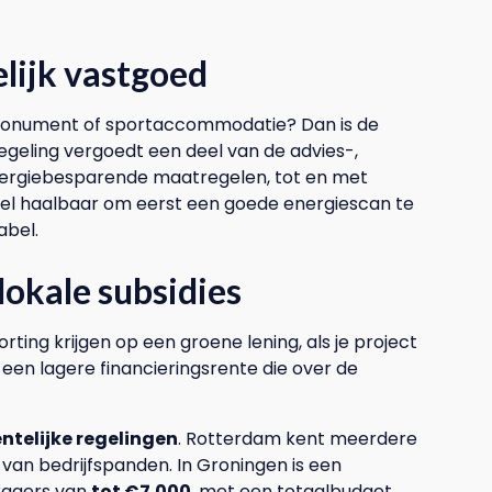
ijk vastgoed
jksmonument of sportaccommodatie? Dan is de
regeling vergoedt een deel van de advies-,
nergiebesparende maatregelen, tot en met
ieel haalbaar om eerst een goede energiescan te
abel.
lokale subsidies
rting krijgen op een groene lening, als je project
 een lagere financieringsrente die over de
ntelijke regelingen
. Rotterdam kent meerdere
 van bedrijfspanden. In Groningen is een
vragers van
tot €7.000
, met een totaalbudget