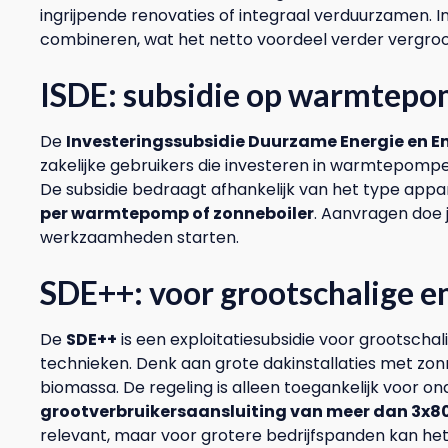
ingrijpende renovaties of integraal verduurzamen. I
combineren, wat het netto voordeel verder vergroo
ISDE: subsidie op warmtepo
De
Investeringssubsidie Duurzame Energie en E
zakelijke gebruikers die investeren in warmtepompen,
De subsidie bedraagt afhankelijk van het type app
per warmtepomp of zonneboiler
. Aanvragen doe j
werkzaamheden starten.
SDE++: voor grootschalige 
De
SDE++
is een exploitatiesubsidie voor grootsch
technieken. Denk aan grote dakinstallaties met zon
biomassa. De regeling is alleen toegankelijk voor
grootverbruikersaansluiting van meer dan 3x8
relevant, maar voor grotere bedrijfspanden kan he