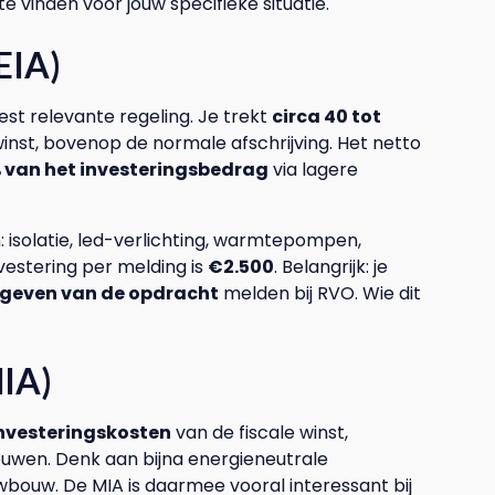
e vinden voor jouw specifieke situatie.
EIA)
st relevante regeling. Je trekt
circa 40 tot
winst, bovenop de normale afschrijving. Het netto
% van het investeringsbedrag
via lagere
 isolatie, led-verlichting, warmtepompen,
vestering per melding is
€2.500
. Belangrijk: je
 geven van de opdracht
melden bij RVO. Wie dit
MIA)
investeringskosten
van de fiscale winst,
bouwen. Denk aan bijna energieneutrale
wbouw. De MIA is daarmee vooral interessant bij