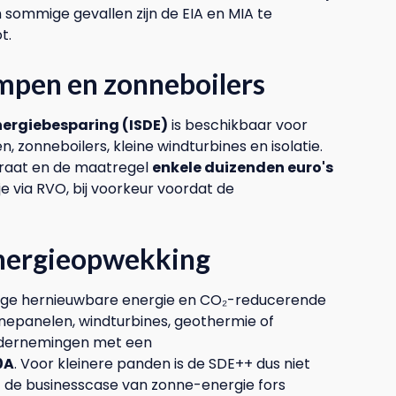
n sommige gevallen zijn de EIA en MIA te
t.
mpen en zonneboilers
nergiebesparing (ISDE)
is beschikbaar voor
 zonneboilers, kleine windturbines en isolatie.
araat en de maatregel
enkele duizenden euro's
e via RVO, bij voorkeur voordat de
energieopwekking
alige hernieuwbare energie en CO₂-reducerende
nepanelen, windturbines, geothermie of
 ondernemingen met een
0A
. Voor kleinere panden is de SDE++ dus niet
t de businesscase van zonne-energie fors